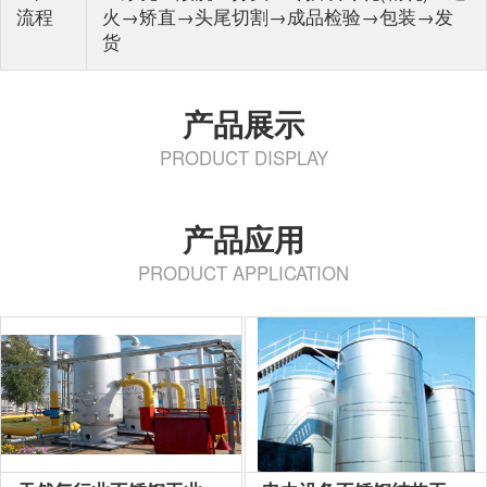
流程
火→矫直→头尾切割→成品检验→包装→发
货
产品展示
PRODUCT DISPLAY
产品应用
PRODUCT APPLICATION
04不锈钢工业管：具有良
好的耐蚀性，耐热性，低
温强度和机械特性，冲
压，弯曲等热加...