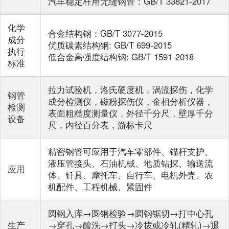
汽车稳定杆用无缝钢管：GB/T 33821-2017
化学
合金结构钢：GB/T 3077-2015
成分
优质碳素结构钢: GB/T 699-2015
执行
低合金高强度结构钢: GB/T 1591-2018
标准
拉力试验机，洛氏硬度机，涡流探伤，化学
钢管
成分检测仪，磁粉探伤仪，金相分析仪器，
检测
表面粗糙度测量仪，外径千分尺，壁厚千分
设备
尺，内径百分表，游标卡尺
精密钢管可应用于汽车零部件、锚杆支护、
液压管接头、石油机械、地质钻探、输送流
应用
体、钎具、摩托车、自行车、电机外壳、农
机配件、工程机械、紧固件
圆钢入库→圆钢检验→圆钢锯切→打中心孔
生产
→穿孔→酸洗→打头→冷拔或冷轧(精轧)→退