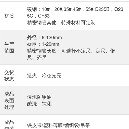
碳钢：10#，20#,35#,45#，55#,Q235B，Q23
材质
5C，CF53
精密钢管其他：特殊材料可定制
外径：6-120mm
生产
壁厚：1-20mm
范围
精密钢管长度：可选择不定尺、定尺、倍
尺、齐尺
交货
退火、冷态光亮
状态
成品
浸泡防锈油
表面
酸洗、钝化
处理
成品
铁皮带/塑料薄膜/编织袋/吊带
包装