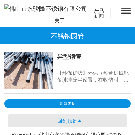
产品
新闻
关于
不锈钢圆管
异型钢管
【环保优势】环保（每台机械配
备脉冲除尘设置，在收储时，周
围环境可以达到指标：粉尘浓度
小于等于7.2毫克/每立方米；空
载噪音小于等于70分贝）。【产
加载更多
量大】1260（圆筒筛）：直径
1260毫米，长5000毫米。【环保
回到顶部
优势】环保（每台机械配备脉冲
除尘设置，在收储时，周围环境
Powered by 佛山市永骏隆不锈钢有限公司 ©2008-
可以达到指标...