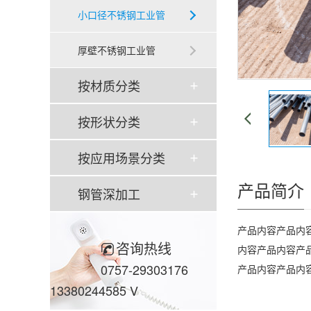
小口径不锈钢工业管
厚壁不锈钢工业管
按材质分类
按形状分类
按应用场景分类
产品简介
钢管深加工
产品内容产品内
咨询热线
内容产品内容产
0757-29303176
产品内容产品内
13380244585 V