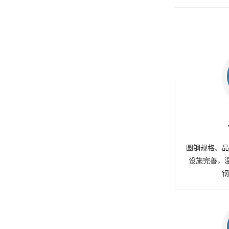
圆钢规格、
设施完善，