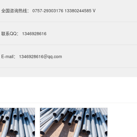
全国咨询热线： 0757-29303176 13380244585 V
联系QQ： 1346928616
E-mail： 1346928616＠qq.com