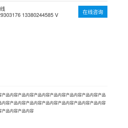
线
在线咨询
29303176 13380244585 V
容产品内容产品内容产品内容产品内容产品内容产品内容产品
品内容产品内容产品内容产品内容产品内容产品内容产品内容
容产品内容产品内容