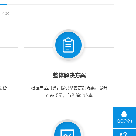
ICS
整体解决方案
设备，
根据产品用途，提供整套定制方案，提升
势
产品质量，节约综合成本
QQ咨询