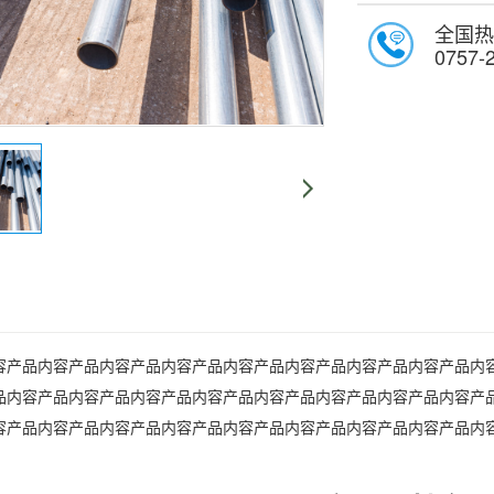
全国热
0757-
容产品内容产品内容产品内容产品内容产品内容产品内容产品内容产品内
品内容产品内容产品内容产品内容产品内容产品内容产品内容产品内容产
容产品内容产品内容产品内容产品内容产品内容产品内容产品内容产品内