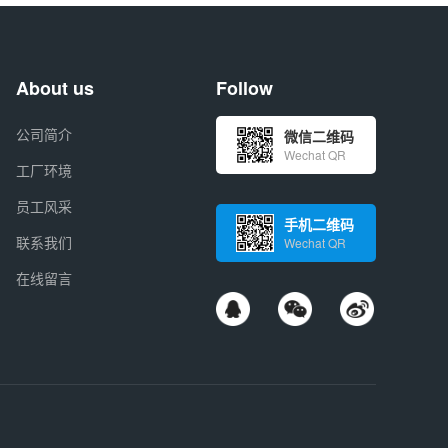
About us
Follow
公司简介
微信二维码
Wechat QR
工厂环境
员工风采
手机二维码
联系我们
Wechat QR
在线留言