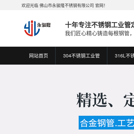
欢迎光临 佛山市永骏隆不锈钢有限公司 官网！
十年专注不锈钢工业管
我们匠心精心铸造每根钢管
网站首页
304不锈钢工业管
316L