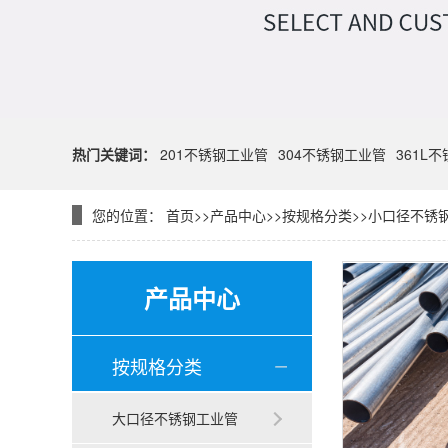
热门关键词：
201不锈钢工业管
304不锈钢工业管
361L
您的位置：
首页
>>
产品中心
>>
按规格分类
>>
小口径不锈
产品中心
按规格分类
大口径不锈钢工业管