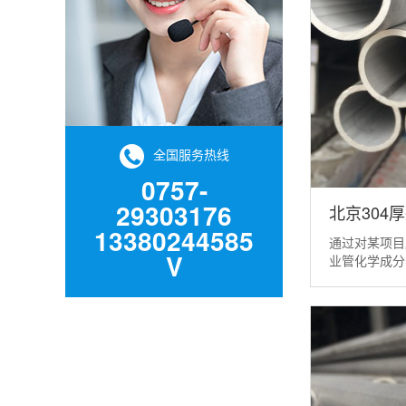
全国服务热线
0757-
29303176
北京304
13380244585
通过对某项目
V
业管化学成分
从而制定了正
该项目厚壁不
类似的管道焊
厚壁不锈钢工
钢管(GB/T149