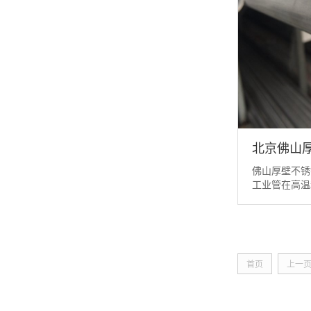
北京佛山
佛山厚壁不
工业管在高温
织，它具有优
热性等。现有
不锈钢综合性
种、规格最全
不锈钢工业管
首页
上一
过程中容易产生