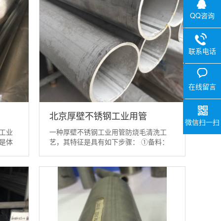
QQ咨询
联系电话
0757-29
V
在线留言
北京厚壁不锈钢工业用管
微信扫一扫
工业
一种厚壁不锈钢工业用管防烧毛清洗工
是体
艺，其特征是具有如下步骤： ①备料：
另一种
将已完成穿孔的管坯放置在盛装清洗剂的
α马氏
清洗槽内，并部分或全部浸润在清洗剂
量的增
中； ②刷洗：选用与管坯内径相适应的
体的形
毛刷对管坯内壁进行刷洗，洗去油污和杂
质； ③取出管坯：将刷洗完成后管坯...