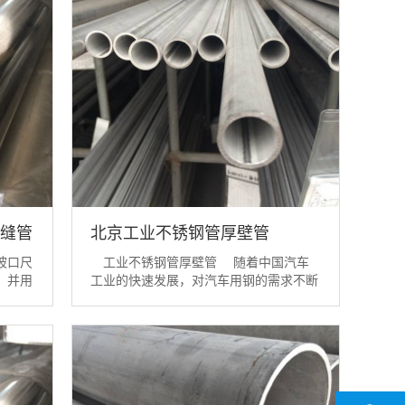
缝管
北京工业不锈钢管厚壁管
坡口尺
工业不锈钢管厚壁管 随着中国汽车
，并用
工业的快速发展，对汽车用钢的需求不断
油脂。
增加，厚壁不锈钢工业管得到了广泛的应
采用氩
用。 厚壁不锈钢工业管因其具
同。作
有较高的耐热特性、耐腐蚀特性和良好的
须完全
延展性能，普遍应用于各种汽车零部件，
焊缝应
如车身、底盘、排气系统等。据数据显
示，近年来...