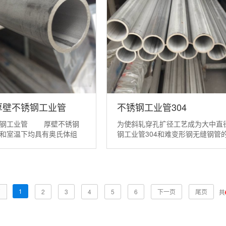
厚壁不锈钢工业管
不锈钢工业管304
锈钢工业管 厚壁不锈钢
为使斜轧穿孔扩径工艺成为大中直
和室温下均具有奥氏体组
钢工业管304和难变形钢无缝钢管
良的力学性能、耐蚀性、耐
适用的生产工艺，对以下几项关键
五大类不锈钢中铬镍奥氏体
题应给予特别重视。 管坯的洁净度
能更好 ，牌号最多，品
的内在质量对不锈钢工业管304毛
，适用范圈最广。由于厚壁
的影响要比改善斜轧穿孔变形条件
钢中合金含量高，在热加工
决定性作用。穿孔过程中的...
1
页
2
3
4
5
6
下一页
尾页
共
质量...