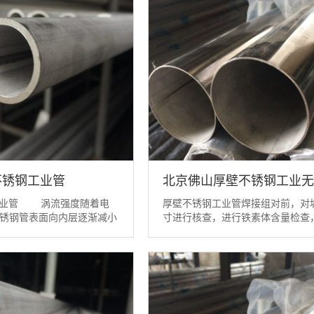
l不锈钢工业管
北京佛山厚壁不锈钢工业无
钢工业管 涡流强度随着电
厚壁不锈钢工业管焊接组对前，对
锈钢管表面向内层逐渐减小
寸进行核查，进行铁素体含量检查
的规律称为表面效应。
丙酮清洁坡口及其附近区域，去除
管在工程上规定当涡流强
厚壁不锈钢工业管焊接接头定位焊
层降低到其数值等于表面更
弧焊，焊接工艺与正式焊接工艺相
0.368倍时，该处到表面的
为正式焊缝组成部分，定位焊缝必
流透入深度。 ...
焊透，熔合良好、无气孔等缺陷。
平滑过渡到母...