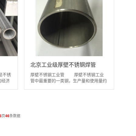
北京工业级厚壁不锈钢焊管
径不锈
厚壁不锈钢工业管 厚壁不锈钢工业
的经济
管中最重要的一类钢，生产量和使用量约
技术问
占不锈钢总产量及用量的30%,钢号也最
 管坯
多；厚壁不锈钢工业管是一种性能十分优
管质量
良的材料，它有极好的抗腐蚀性和 的生
更具有
物相容性，因而在化学、海洋工业、食
品、生物医学、石油化工等行业中得到广
6
页
46
条数据
泛的应用。为了...