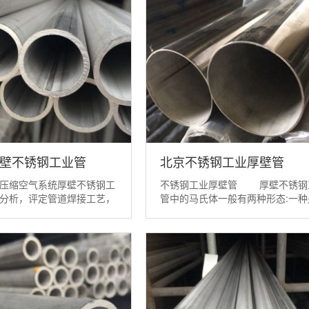
厚壁不锈钢工业管
北京不锈钢工业厚壁管
压缩空气系统厚壁不锈钢工
不锈钢工业厚壁管 厚壁不锈钢
分析，评定管道焊接工艺，
管中的马氏体一般有两种形态:一种
确的焊接施工工艺，保证了
心立方结构，有磁性的α产马氏体;
锈钢工业管的焊接质量，为
是密集六方结构，无磁性的ε相。
接提供了技术工艺及参数。
体在一定范围内的形成量随冷变形
业管材对应我国不锈钢无逢
加和变形温度的降低而增多。马氏
76-2002)的牌...
成对不锈...