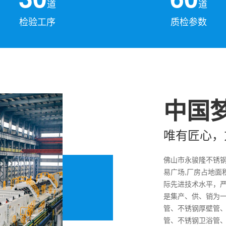
道
道
检验工序
质检参数
中国梦
唯有匠心，
佛山市永骏隆不锈
易广场,厂房占地面
际先进技术水平，严
是集产、供、销为一
管、不锈钢厚壁管
管、不锈钢卫浴管、