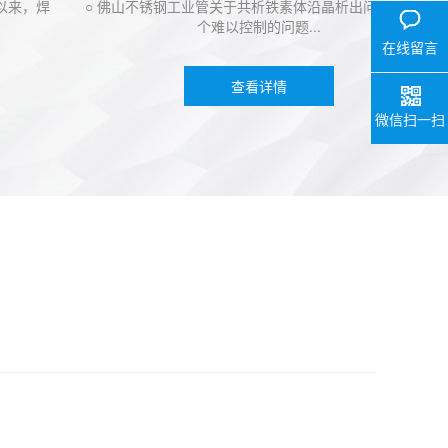
焊
○ 佛山不锈钢工业管关于共析铁素体沿晶析出问题，是一
0757-29
个难以控制的问题...
V
在线留言
查看详情
微信扫一扫