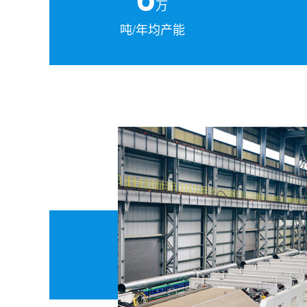
万
吨/年均产能