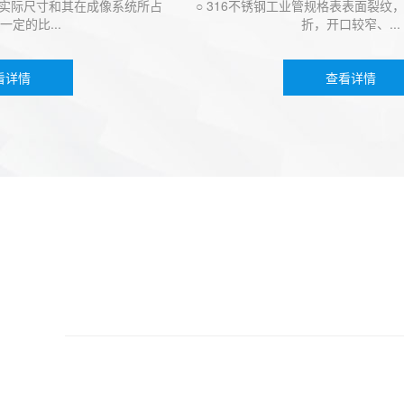
寸和其在成像系统所占
○ 316不锈钢工业管规格表表面裂纹，开
...
折，开口较窄、...
查看详情