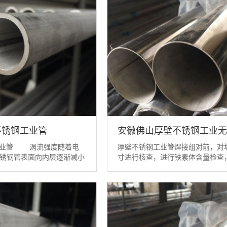
l不锈钢工业管
安徽佛山厚壁不锈钢工业无
钢工业管 涡流强度随着电
厚壁不锈钢工业管焊接组对前，对
锈钢管表面向内层逐渐减小
寸进行核查，进行铁素体含量检查
的规律称为表面效应。
丙酮清洁坡口及其附近区域，去除
管在工程上规定当涡流强
厚壁不锈钢工业管焊接接头定位焊
层降低到其数值等于表面更
弧焊，焊接工艺与正式焊接工艺相
0.368倍时，该处到表面的
为正式焊缝组成部分，定位焊缝必
流透入深度。 ...
焊透，熔合良好、无气孔等缺陷。
平滑过渡到母...