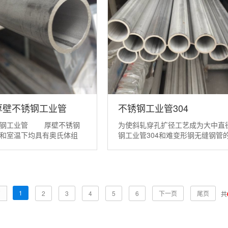
厚壁不锈钢工业管
不锈钢工业管304
锈钢工业管 厚壁不锈钢
为使斜轧穿孔扩径工艺成为大中直
和室温下均具有奥氏体组
钢工业管304和难变形钢无缝钢管
良的力学性能、耐蚀性、耐
适用的生产工艺，对以下几项关键
五大类不锈钢中铬镍奥氏体
题应给予特别重视。 管坯的洁净度
能更好 ，牌号最多，品
的内在质量对不锈钢工业管304毛
，适用范圈最广。由于厚壁
的影响要比改善斜轧穿孔变形条件
钢中合金含量高，在热加工
决定性作用。穿孔过程中的...
1
页
2
3
4
5
6
下一页
尾页
共
质量...