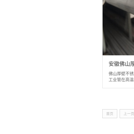
安徽佛山
佛山厚壁不
工业管在高温
织，它具有优
热性等。现有
不锈钢综合性
种、规格最全
不锈钢工业管
首页
上一
过程中容易产生