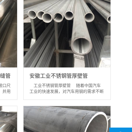
缝管
安徽工业不锈钢管厚壁管
坡口尺
工业不锈钢管厚壁管 随着中国汽车
，并用
工业的快速发展，对汽车用钢的需求不断
油脂。
增加，厚壁不锈钢工业管得到了广泛的应
采用氩
用。 厚壁不锈钢工业管因其具
同。作
有较高的耐热特性、耐腐蚀特性和良好的
须完全
延展性能，普遍应用于各种汽车零部件，
焊缝应
如车身、底盘、排气系统等。据数据显
示，近年来...