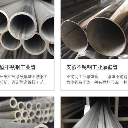
厚壁不锈钢工业管
安徽不锈钢工业厚壁管
压缩空气系统厚壁不锈钢工
不锈钢工业厚壁管 厚壁不锈钢
分析，评定管道焊接工艺，
管中的马氏体一般有两种形态:一种
确的焊接施工工艺，保证了
心立方结构，有磁性的α产马氏体;
锈钢工业管的焊接质量，为
是密集六方结构，无磁性的ε相。
接提供了技术工艺及参数。
体在一定范围内的形成量随冷变形
业管材对应我国不锈钢无逢
加和变形温度的降低而增多。马氏
76-2002)的牌...
成对不锈...