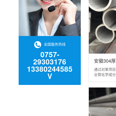
全国服务热线
0757-
29303176
安徽304
13380244585
通过对某项目
V
业管化学成分
从而制定了正
该项目厚壁不
类似的管道焊
厚壁不锈钢工
钢管(GB/T149