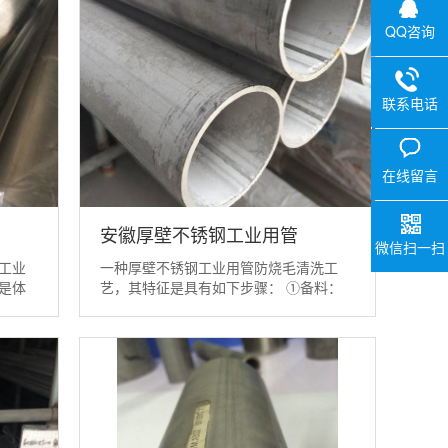
QQ咨询
联系电话
0757-29
V
在线留言
安徽厚壁不锈钢工业用管
微信扫一扫
工业
一种厚壁不锈钢工业用管防烧毛清洗工
是体
艺，其特征是具有如下步骤： ①备料：
另一种
将已完成穿孔的管坯放置在盛装清洗剂的
α马氏
清洗槽内，并部分或全部浸润在清洗剂
量的增
中； ②刷洗：选用与管坯内径相适应的
体的形
毛刷对管坯内壁进行刷洗，洗去油污和杂
质； ③取出管坯：将刷洗完成后管坯...