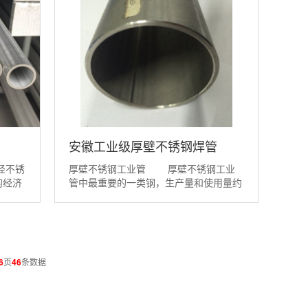
安徽工业级厚壁不锈钢焊管
径不锈
厚壁不锈钢工业管 厚壁不锈钢工业
的经济
管中最重要的一类钢，生产量和使用量约
技术问
占不锈钢总产量及用量的30%,钢号也最
 管坯
多；厚壁不锈钢工业管是一种性能十分优
管质量
良的材料，它有极好的抗腐蚀性和 的生
更具有
物相容性，因而在化学、海洋工业、食
品、生物医学、石油化工等行业中得到广
6
页
46
条数据
泛的应用。为了...