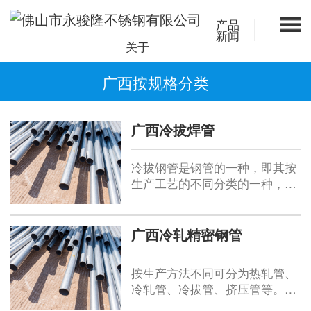
产品
新闻
关于
广西按规格分类
广西冷拔焊管
冷拔钢管是钢管的一种，即其按
生产工艺的不同分类的一种，区
别于热轧（扩）管。在毛管坯或
原料管扩径的过程中通过多道次
的冷拔加工而成，通常在0.5～
广西冷轧精密钢管
100T的单链式或双链式冷拔机上
进行。冷轧（拨）钢管除分一般
按生产方法不同可分为热轧管、
钢管、低中压锅炉钢管、高压锅
冷轧管、冷拔管、挤压管等。冷
炉钢管、合金钢管、不锈钢管、
拔无缝钢管与热轧无缝钢管之间
石油裂化管、机械加工管、厚壁