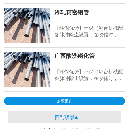
更大 的区别就是冷拔无缝钢管精
管、小口径加内模冷拔管其它钢
密度要好过热轧无缝钢管，冷拔
冷轧精密钢管
管外，还包括碳素薄壁钢管、合
无缝钢管的一般 度在20丝左右，
金薄壁钢管、不锈薄壁钢管、异
而热轧无缝管的精密度在100丝
型钢管。
【环保优势】环保（每台机械配
左右，所以冷拔无缝钢管是机械
备脉冲除尘设置，在收储时，周
加工制造业，零部件制造业的 。
围环境可以达到指标：粉尘浓度
小于等于7.2毫克/每立方米；空
载噪音小于等于70分贝）。【产
广西酸洗磷化管
量大】1260（圆筒筛）：直径
1260毫米，长5000毫米。【环保
【环保优势】环保（每台机械配
优势】环保（每台机械配备脉冲
备脉冲除尘设置，在收储时，周
除尘设置，在收储时，周围环境
围环境可以达到指标：粉尘浓度
可以达到指标...
小于等于7.2毫克/每立方米；空
载噪音小于等于70分贝）。【产
加载更多
量大】1260（圆筒筛）：直径
1260毫米，长5000毫米。【环保
回到顶部
优势】环保（每台机械配备脉冲
除尘设置，在收储时，周围环境