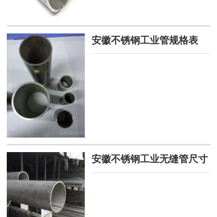
管、小口径加内模冷拔管其它钢
管外，还包括碳素薄壁钢管、合
金薄壁钢管、不锈薄壁钢管、异
安徽不锈钢工业管规格表
型钢管。
安徽不锈钢工业无缝管尺寸