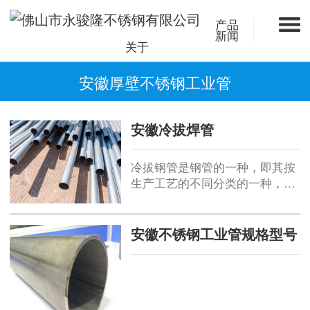
产品
新闻
关于
安徽厚壁不锈钢工业管
安徽冷拔焊管
冷拔钢管是钢管的一种，即其按
生产工艺的不同分类的一种，区
别于热轧（扩）管。在毛管坯或
原料管扩径的过程中通过多道次
的冷拔加工而成，通常在0.5～
安徽不锈钢工业管规格型号
100T的单链式或双链式冷拔机上
进行。冷轧（拨）钢管除分一般
钢管、低中压锅炉钢管、高压锅
炉钢管、合金钢管、不锈钢管、
石油裂化管、机械加工管、厚壁