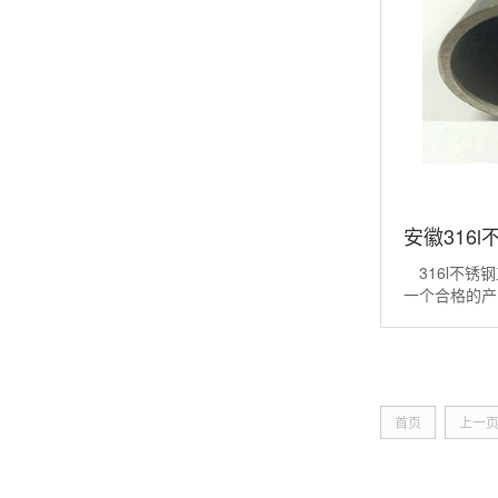
安徽316
316l不锈
一个合格的产
材料的性能和
能主要是指材
如焊接的类型
可延展性、各
不锈钢管进入
首页
上一
的加工性...