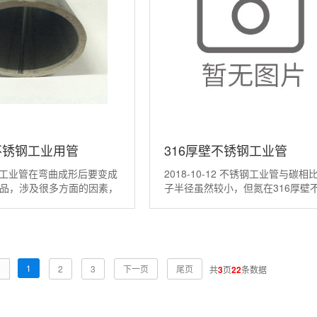
l不锈钢工业用管
316厚壁不锈钢工业管
钢工业管在弯曲成形后要变成
2018-10-12 不锈钢工业管与碳相
品，涉及很多方面的因素，
子半径虽然较小，但氮在316厚壁
属性就是其中之一。材料性
工业管的晶格中可以产生更大的晶
料的机械性能和力学性能，
胀，使位错运动的阻力增大，强度
、材料的屈服和抗拉强度、
在300系列不锈钢管中加入0.1%的
向异性等等。所以，为了在
素，奥氏体基体畸变应力增加3.3
弯曲成形加工之前具备较好
温强度提高约6...
1
页
2
3
下一页
尾页
共
3
页
22
条数据