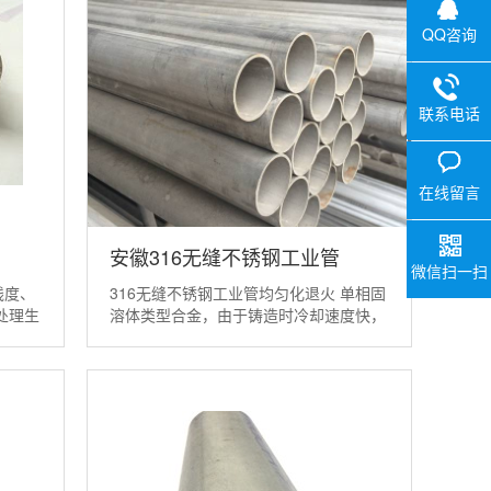
QQ咨询
联系电话
0757-29
V
在线留言
安徽316无缝不锈钢工业管
微信扫一扫
线度、
316无缝不锈钢工业管均匀化退火 单相固
处理生
溶体类型合金，由于铸造时冷却速度快，
16不
扩散来不及，产生晶内偏析（枝晶偏
运行
析），致使硬度高，应力大；两相（或多
锈钢管
相）合金，铸造组织中或出现共晶体或第
”等优
二相以大块状以及连续地分布在晶界上，
使合金变脆，塑性降低，造成压力加工困
难，易产生废...