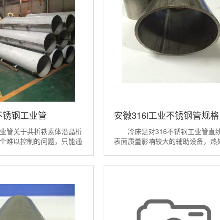
不锈钢工业管
安徽316l工业不锈钢管规格
业管关于共析铁素体沿晶析
冷床是对316不锈钢工业管直
个难以控制的问题，只能通
表面质量影响较大的辅助设备，热
艺来减少其危害。 1.2气泡
产线冷床有以下4类。 (1)3
气泡轧露也会在管坯表面产
锈钢工业管步进式冷床:冷却均匀、
，以往多把轧制裂纹判成了
平稳、对不锈钢管有矫正作用，不
实气泡裂纹与轧制裂纹有着
外表面损伤小并具有停中位和“踏步
...
点;当...