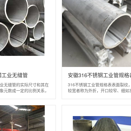
钢工业无缝管
安徽316不锈钢工业管规格
无缝管的实际尺寸和其在
316不锈钢工业管规格表表面裂纹
象元数成一定的比例关系，
较宽者称为外折，开口较窄、细如
需对测量系统进行标定，然
称为发纹。这种缺陷主要是管坯表
线度误差。系统的比例系数
遗传所致，也是影响316不锈钢工
的尺寸、工作距离等都关
品合格率的主要原因。 316不锈钢
系统的每一个步骤计算，根
坯表面裂纹的成因，随工艺(连铸、
参数计算进行标定，则势必
不同而异。这里仅对鞍钢大生产模..
...