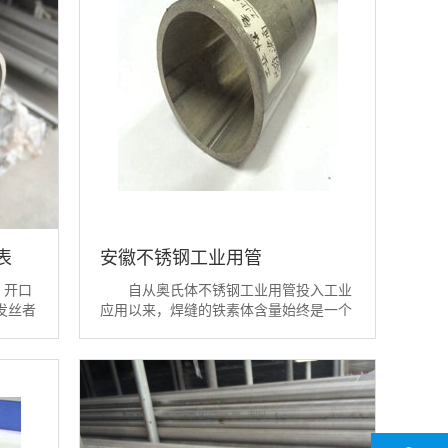
表
安徽不锈钢工业用管
，开口
自从奥氏体不锈钢工业用管投入工业
发丝者
应用以来，焊缝的铁素体含量始终是一个
面裂纹
备受关注的深层次问题。这是因为它们的
业管产
存在的确会对奥氏体钢管的强韧性、耐腐
工业管
蚀性及焊接性等产生一定的影响。这些问
模铸)
题有的已经基本弄清，有一些则有待进一
.
步探索。 我们的看法是:
...