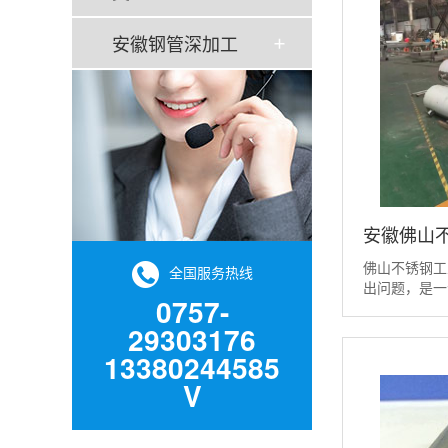
安徽钢管深加工
安徽佛山
佛山不锈钢工
全国服务热线
出问题，是一
0757-
过优化轧钢工
的影响 皮下
29303176
生裂纹。因此
13380244585
气泡裂纹。其
V
明显的不同。 (1