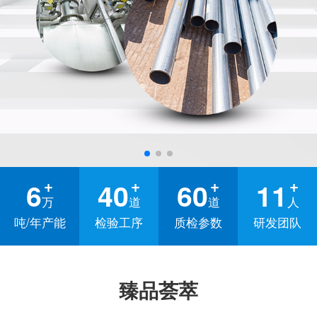
6
40
60
11
万
道
道
人
吨/年产能
检验工序
质检参数
研发团队
臻品荟萃