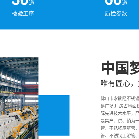
道
道
检验工序
质检参数
中国梦
唯有匠心，
佛山市永骏隆不锈
易广场,厂房占地面
际先进技术水平，严
是集产、供、销为一
管、不锈钢厚壁管
管、不锈钢卫浴管、