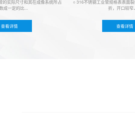
实际尺寸和其在成像系统所占
○ 316不锈钢工业管规格表表面裂纹
定的比...
折，开口较窄、...
看详情
查看详情