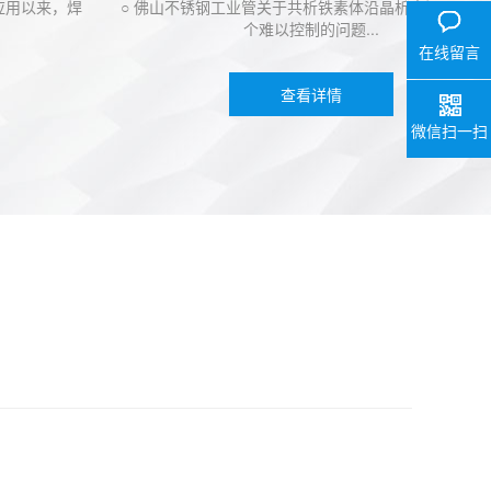
以来，焊
○ 佛山不锈钢工业管关于共析铁素体沿晶析出问题，是一
0757-29
个难以控制的问题...
V
在线留言
查看详情
微信扫一扫