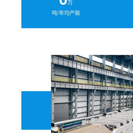
万
吨/年均产能