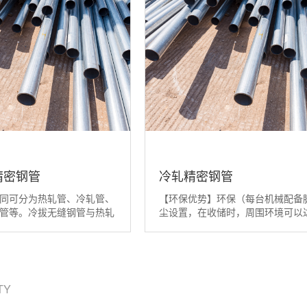
精密钢管
冷轧精密钢管
同可分为热轧管、冷轧管、
【环保优势】环保（每台机械配备
管等。冷拔无缝钢管与热轧
尘设置，在收储时，周围环境可以
更大 的区别就是冷拔无缝
标：粉尘浓度小于等于7.2毫克/每
好过热轧无缝钢管，冷拔无
米；空载噪音小于等于70分贝）。
 度在20丝左右，而热轧无
大】1260（圆筒筛）：直径1260
在100丝左右，所以冷拔无
长5000毫米。【环保优势】环保
加工制造业，零部件制造业
机械配备脉冲除尘设置，在收储时
ITY
环境可以达到指标...