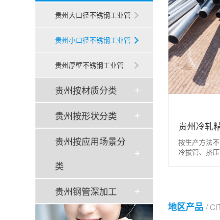
贵州大口径不锈钢工业管
贵州小口径不锈钢工业管
贵州厚壁不锈钢工业管
贵州按材质分类
贵州按形状分类
贵州冷轧
贵州按应用场景分
按生产方法不
冷拔管、挤压
无缝钢管之间
类
钢管精密度要
缝钢管的一般
贵州钢管深加工
缝管的精密度
缝钢管是机械
地区产品
/ C
的 。