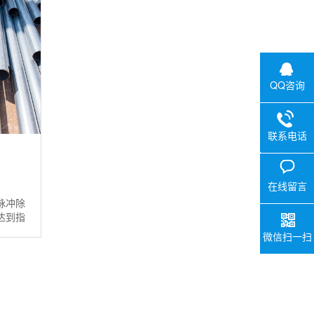
QQ咨询
联系电话
0757-29
V
在线留言
脉冲除
达到指
立方
微信扫一扫
【产量
毫米，
（每台
，周围