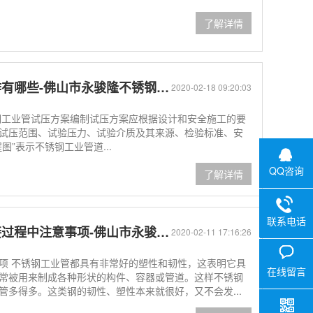
了解详情
些-佛山市永骏隆不锈钢有限公司
2020-02-18 09:20:03
钢工业管试压方案编制试压方案应根据设计和安全施工的要
试压范围、试验压力、试验介质及其来源、检验标准、安
”表示不锈钢工业管道...
QQ咨询
了解详情
联系电话
意事项-佛山市永骏隆不锈钢有限公司
2020-02-11 17:16:26
0757-29
V
项 不锈钢工业管都具有非常好的塑性和韧性，这表明它具
在线留言
常被用来制成各种形状的构件、容器或管道。这样不锈钢
多得多。这类钢的韧性、塑性本来就很好，又不会发...