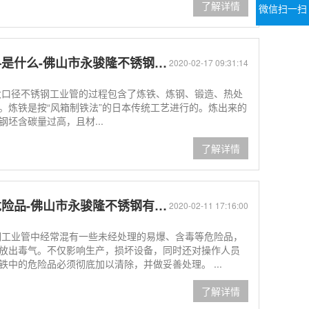
了解详情
微信扫一扫
么-佛山市永骏隆不锈钢有限公司
2020-02-17 09:31:14
大口径不锈钢工业管的过程包含了炼铁、炼钢、锻造、热处
。炼铁是按“风箱制铁法”的日本传统工艺进行的。炼出来的
坯含碳量过高，且材...
了解详情
品-佛山市永骏隆不锈钢有限公司
2020-02-11 17:16:00
钢工业管中经常混有一些未经处理的易爆、含毒等危险品，
放出毒气。不仅影响生产，损坏设备，同时还对操作人员
中的危险品必须彻底加以清除，并做妥善处理。 ...
了解详情