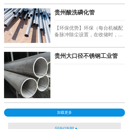
更大 的区别就是冷拔无缝钢管精
密度要好过热轧无缝钢管，冷拔
贵州酸洗磷化管
无缝钢管的一般 度在20丝左右，
而热轧无缝管的精密度在100丝
【环保优势】环保（每台机械配
左右，所以冷拔无缝钢管是机械
备脉冲除尘设置，在收储时，周
加工制造业，零部件制造业的 。
围环境可以达到指标：粉尘浓度
小于等于7.2毫克/每立方米；空
载噪音小于等于70分贝）。【产
贵州大口径不锈钢工业管
量大】1260（圆筒筛）：直径
1260毫米，长5000毫米。【环保
优势】环保（每台机械配备脉冲
除尘设置，在收储时，周围环境
可以达到指标...
加载更多
回到顶部