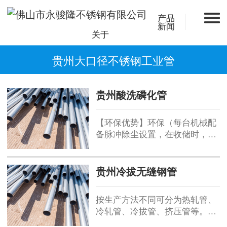
产品
新闻
关于
贵州大口径不锈钢工业管
贵州酸洗磷化管
【环保优势】环保（每台机械配
备脉冲除尘设置，在收储时，周
围环境可以达到指标：粉尘浓度
小于等于7.2毫克/每立方米；空
载噪音小于等于70分贝）。【产
贵州冷拔无缝钢管
量大】1260（圆筒筛）：直径
1260毫米，长5000毫米。【环保
按生产方法不同可分为热轧管、
优势】环保（每台机械配备脉冲
冷轧管、冷拔管、挤压管等。冷
除尘设置，在收储时，周围环境
拔无缝钢管与热轧无缝钢管之间
可以达到指标...