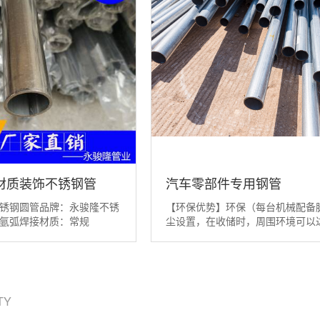
L材质装饰不锈钢管
汽车零部件专用钢管
锈钢圆管品牌：永骏隆不锈
【环保优势】环保（每台机械配备
氩弧焊接材质：常规
尘设置，在收储时，周围环境可以
/316L/材质，其他材质如430、
标：粉尘浓度小于等于7.2毫克/每
1等可定制。产品用途：卫浴制
米；空载噪音小于等于70分贝）。
、建筑装饰、餐饮厨具、家
大】1260（圆筒筛）：直径1260
用管、烟囱管道、机械零部
长5000毫米。【环保优势】环保
件、健身器材、机械用管
机械配备脉冲除尘设置，在收储时
ITY
...
环境可以达到指标...