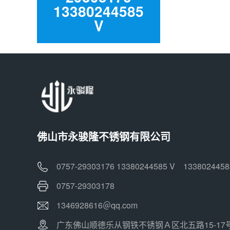
13380244585
V
佛山市永骏隆不锈钢有限公司
0757-29303176 13380244585 V 1338024458
0757-29303178
1346928616＠qq.com
广东佛山顺德乐从钢铁不锈钢Ａ区北五路15-17