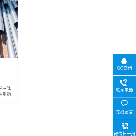
QQ咨询
脉冲除
联系电话
达到指
0757-29
立方
【产量
V
在线留言
毫米，
（每台
，周围
微信扫一扫