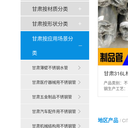
甘肃按材质分类
甘肃按形状分类
甘肃按应用场景分
类
甘肃薄壁不锈钢水管
甘肃316
甘肃医疗器械用不锈钢管
产品类别：不
钢生产工艺：
304//201
甘肃五金制品不锈钢管
304L、32
品、五金机电
甘肃汽车配件用不锈钢管
具、流体输送
件、骑车零部
地区产品
/ C
等。加工定制：
甘肃机械结构用不锈钢管