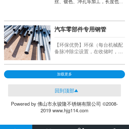
件、骑车零部件、健身器材、机械
丝、镀色、冲孔等加工，长度也可
用管等。
以根据要求做不定长。
汽车零部件专用钢管
【环保优势】环保（每台机械配
备脉冲除尘设置，在收储时，周
围环境可以达到指标：粉尘浓度
小于等于7.2毫克/每立方米；空
载噪音小于等于70分贝）。【产
加载更多
量大】1260（圆筒筛）：直径
1260毫米，长5000毫米。【环保
回到顶部
优势】环保（每台机械配备脉冲
除尘设置，在收储时，周围环境
Powered by 佛山市永骏隆不锈钢有限公司 ©2008-
可以达到指标...
2019 www.hjg114.com