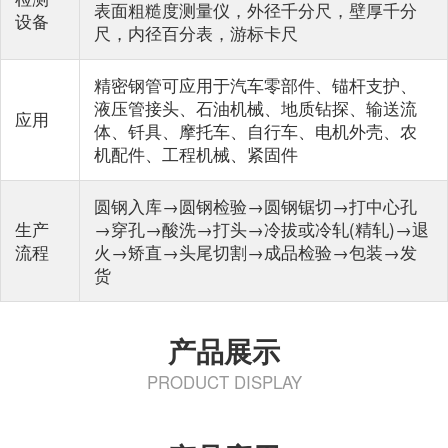
表面粗糙度测量仪，外径千分尺，壁厚千分
设备
尺，内径百分表，游标卡尺
精密钢管可应用于汽车零部件、锚杆支护、
液压管接头、石油机械、地质钻探、输送流
应用
体、钎具、摩托车、自行车、电机外壳、农
机配件、工程机械、紧固件
圆钢入库→圆钢检验→圆钢锯切→打中心孔
生产
→穿孔→酸洗→打头→冷拔或冷轧(精轧)→退
流程
火→矫直→头尾切割→成品检验→包装→发
货
产品展示
PRODUCT DISPLAY