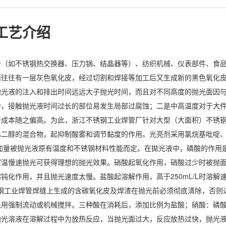
工艺介绍
备（如不锈钢热交换器、压力锅、结晶器等）、纺织机械、仪表部件、食
面往往有一层灰色氧化皮，经过切割和焊接等加工后又生成新的黑色氧化
抛光液的注入和排出时间远远大子抛光时间，而且对不同高度的抛光面因
匀，接触抛光液时间过长的部位易发生局部过腐蚀；二是中高温度对于大
产成本随之偏高。为此，浙江不锈钢工业焊管厂针对大型（大面积）不锈
乙二醇的混合物，起抑制酸雾和调节黏度的作用。光亮剂采用氯烷基吡啶
加量被抛光液原有温度和不锈钢材料性能而定。在拋光液中，磷酸的作用
室温慢速抛光可获得理想的抛光效果。硝酸起氧化作用，硝酸过少时被抛
化作用，并且抛光速度太慢。盐酸起溶解作用，高于250mL/L时溶解
不锈钢工业焊管焊缝上生成的含碳氧化皮及焊渣在抛光前必须彻底淸除，否则
强制流动或机械搅拌。三种酸在消耗后，添加比例为盐酸；硝酸：磷酸=20
抛光溶液在溶解过程中为放热反应，当抛光面过大，反应放热过快，抛光