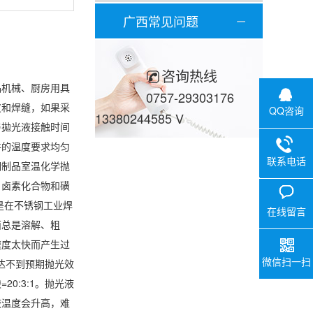
广西常见问题
咨询热线
品机械、厨房用具
0757-29303176
皮和焊缝，如果采
QQ咨询
13380244585 V
与拋光液接触时间
件的温度要求均匀
联系电话
钢制品室温化学抛
0757-29
、卤素化合物和磺
V
是在不锈钢工业焊
在线留言
面总是溶解、粗
速度太快而产生过
微信扫一扫
达不到预期抛光效
:3:1。抛光液
液温度会升高，难