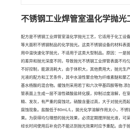
不锈钢工业焊管室温化学抛光
配方是不锈钢工业焊管室温化学抛光工艺，它适用于化工设
等大面积不锈钢制品的化学抛光。这类不锈钢设备的材料表
用中温快速化学抛光，不适用于这类大型制品。原因：一是
的差异和抛光深度不同，导致抛光不锈钢工业焊管表面不均
不好控制，能源消耗大，由于体积大，其他费用大，抛光生
光液的配方和工艺条件，其中水溶性聚合物为纤维素醚和聚
基水杨酸的混合物。缓蚀剂采用若丁和六次甲基四胺等物.添
管表面上生成一层不溶性磷酸盐转化膜，抑制过度溶解，在
糙、发灰，有严重的腐蚀坑，硝酸含量过高，大于对抛光而起钝
腐蚀现象。盐酸低于80mL/L，拋光化学溶解作用太小，
果。为获得均匀理想的抛光效果，必须定期搅拌抛光液，可采用
经长时间使用后补充仍不能达到抛光效果时应予重配。由于