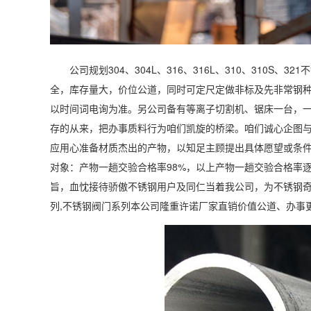
公司规划304、304L、316、316L、310、310S
全，库存量大，价位公道，同时可定尺定做非标及先非常钢
以时间词电询为准。另公司备有等离子切割机、锯床一台，
存的从来，把办事质料行为咱们凯旋的桥梁。咱们诚心企图
应用心准备材质杰出的产物，以知足主顾提出具体愿望或条
对象：产物一趟交验合格率98%，以上产物一趟交验合格率逐
旨，血忱接待骄傲不锈钢用户及同仁当着我公司，为不锈钢奇
列,不锈钢阀门系列本公司隆重许诺厂家直销价值公道、办事