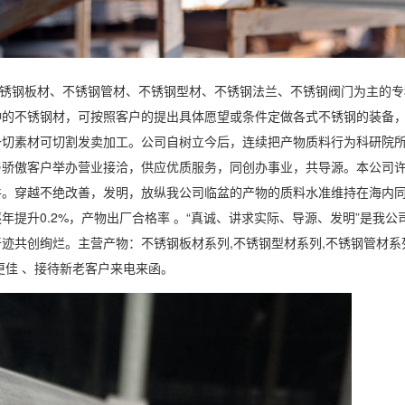
、321不锈钢板材、不锈钢管材、不锈钢型材、不锈钢法兰、不锈钢阀门为主的
种的不锈钢材，可按照客户的提出具体愿望或条件定做各式不锈钢的装备
一切素材可切割发卖加工。公司自树立今后，连续把产物质料行为科研院
与骄傲客户举办营业接洽，供应优质服务，同创办事业，共导源。本公司
件。穿越不绝改善，发明，放纵我公司临盆的产物的质料水准维持在海内
年提升0.2%，产物出厂合格率 。“真诚、讲求实际、导源、发明”是我公
迹共创绚烂。主营产物：不锈钢板材系列,不锈钢型材系列,不锈钢管材系
更佳 、接待新老客户来电来函。