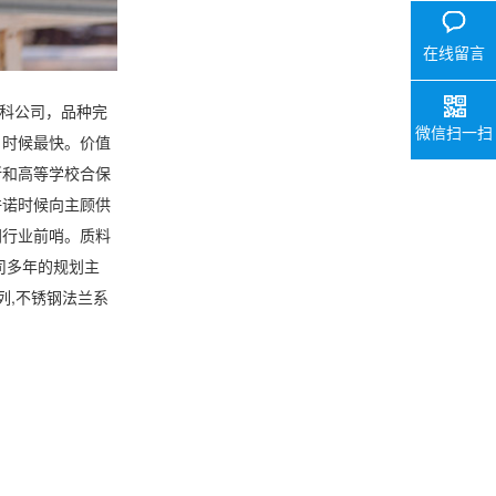
0757-29
V
在线留言
专科公司，品种完
微信扫一扫
，时候最快。价值
所和高等学校合保
许诺时候向主顾供
同行业前哨。质料
司多年的规划主
列,不锈钢法兰系